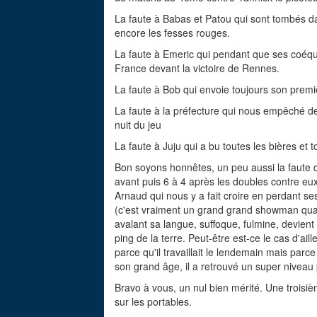
La faute à Babas et Patou qui sont tombés da
encore les fesses rouges.
La faute à Emeric qui pendant que ses coéquip
France devant la victoire de Rennes.
La faute à Bob qui envoie toujours son premi
La faute à la préfecture qui nous empêché de 
nuit du jeu
La faute à Juju qui a bu toutes les bières et t
Bon soyons honnêtes, un peu aussi la faute de
avant puis 6 à 4 après les doubles contre e
Arnaud qui nous y a fait croire en perdant s
(c'est vraiment un grand grand showman quand i
avalant sa langue, suffoque, fulmine, devien
ping de la terre. Peut-être est-ce le cas d'ail
parce qu'il travaillait le lendemain mais par
son grand âge, il a retrouvé un super niveau
Bravo à vous, un nul bien mérité. Une trois
sur les portables.