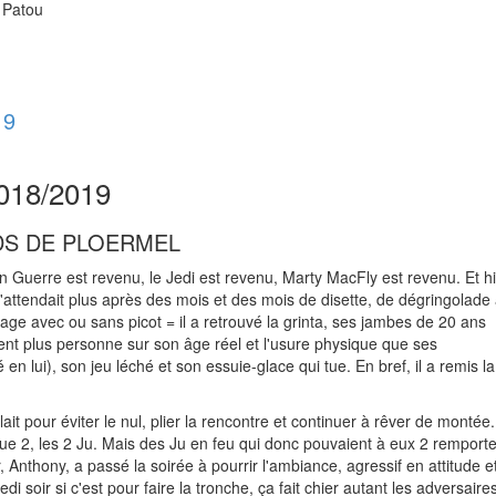
n Patou
19
18/2019
DS DE PLOERMEL
n Guerre est revenu, le Jedi est revenu, Marty MacFly est revenu. Et h
 n'attendait plus après des mois et des mois de disette, de dégringolade
tage avec ou sans picot = il a retrouvé la grinta, ses jambes de 20 ans
t plus personne sur son âge réel et l'usure physique que ses
lui), son jeu léché et son essuie-glace qui tue. En bref, il a remis la
llait pour éviter le nul, plier la rencontre et continuer à rêver de montée.
que 2, les 2 Ju. Mais des Ju en feu qui donc pouvaient à eux 2 remporte
r, Anthony, a passé la soirée à pourrir l'ambiance, agressif en attitude e
 soir si c'est pour faire la tronche, ça fait chier autant les adversaire