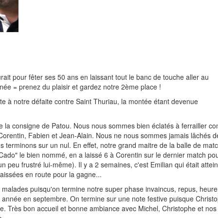
rait pour fêter ses 50 ans en laissant tout le banc de touche aller au
rnée = prenez du plaisir et gardez notre 2ème place !
uite à notre défaite contre Saint Thuriau, la montée étant devenue
tre la consigne de Patou. Nous nous sommes bien éclatés à ferrailler co
 Corentin, Fabien et Jean-Alain. Nous ne nous sommes jamais lâchés d
s terminons sur un nul. En effet, notre grand maitre de la balle de mat
do" le bien nommé, en a laissé 6 à Corentin sur le dernier match po
un peu frustré lui-même). Il y a 2 semaines, c'est Emilian qui était attein
aissées en route pour la gagne...
s malades puisqu'on termine notre super phase invaincus, repus, heure
e année en septembre. On termine sur une note festive puisque Christ
phase. Très bon accueil et bonne ambiance avec Michel, Christophe et nos