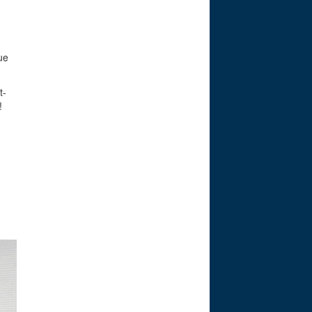
ue
t-
!