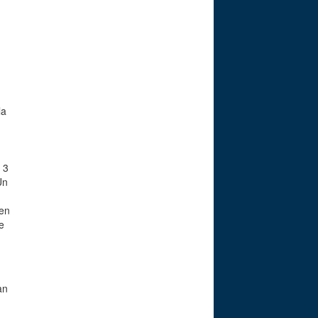
la
 3
Un
 en
e
an