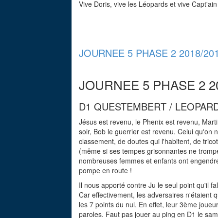
Vive Doris, vive les Léopards et vive Capt'ai
JOURNEE 5 PHASE 2 2018/20
JOURNEE 5 PHASE 2 20
D1 QUESTEMBERT / LEOPAR
Jésus est revenu, le Phenix est revenu, Marti
soir, Bob le guerrier est revenu. Celui qu'on
classement, de doutes qui l'habitent, de trico
(même si ses tempes grisonnantes ne trompen
nombreuses femmes et enfants ont engendré en 
pompe en route !
Il nous apporté contre Ju le seul point qu'il fa
Car effectivement, les adversaires n'étaient 
les 7 points du nul. En effet, leur 3ème joueu
paroles. Faut pas jouer au ping en D1 le samedi