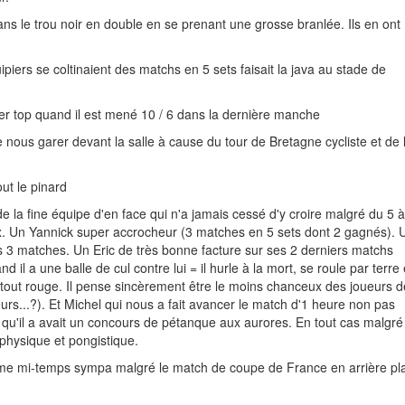
ns le trou noir en double en se prenant une grosse branlée. Ils en ont
iers se coltinaient des matchs en 5 sets faisait la java au stade de
er top quand il est mené 10 / 6 dans la dernière manche
nous garer devant la salle à cause du tour de Bretagne cycliste et de 
out le pinard
 la fine équipe d'en face qui n'a jamais cessé d'y croire malgré du 5 à
ux. Un Yannick super accrocheur (3 matches en 5 sets dont 2 gagnés). 
es 3 matches. Un Eric de très bonne facture sur ses 2 derniers matchs
l a une balle de cul contre lui = il hurle à la mort, se roule par terre
t tout rouge. Il pense sincèrement être le moins chanceux des joueurs d
leurs...?). Et Michel qui nous a fait avancer le match d'1 heure non pas
ce qu'il a avait un concours de pétanque aux aurores. En tout cas malgré
 physique et pongistique.
ième mi-temps sympa malgré le match de coupe de France en arrière pl