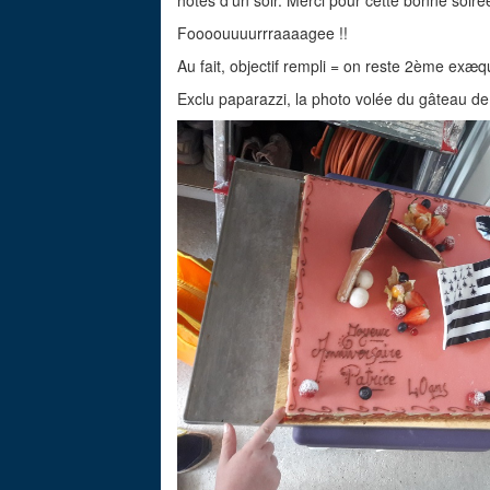
hôtes d'un soir. Merci pour cette bonne soiré
Foooouuuurrraaaagee !!
Au fait, objectif rempli = on reste 2ème ex
Exclu paparazzi, la photo volée du gâteau de