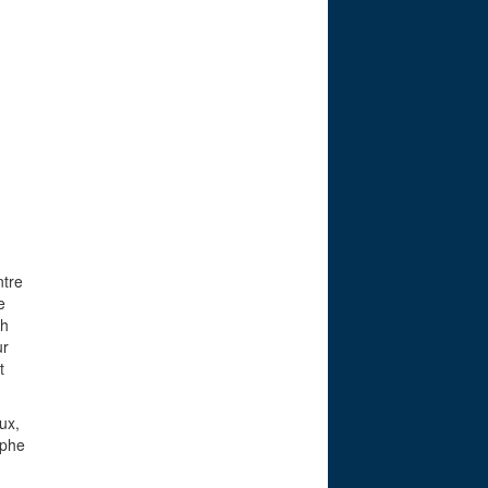
ntre
e
ch
ur
t
ux,
ophe