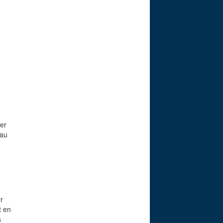
ier
 au
r
t en
s