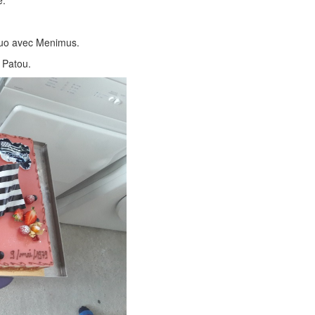
e.
æquo avec Menimus.
 Patou.